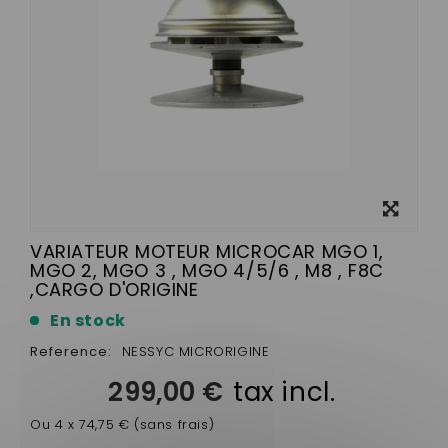
View
larger
VARIATEUR MOTEUR MICROCAR MGO 1,
MGO 2, MGO 3 , MGO 4/5/6 , M8 , F8C
,CARGO D'ORIGINE
En stock
Reference:
NESSYC MICRORIGINE
299,00 €
tax incl.
Ou 4 x 74,75 € (sans frais)