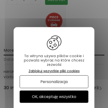
More info
Ta witryna używa plików cookie i
Data sheet
pozwala wybrać na które chcesz
zezwolić
Zablokuj wszystkie pliki cookies
HAYON BRUT MICROCAR MGO ORIGINE POUR VOTRE
VOITURETTE SANS PERMIS
Personalizacja
30 innych produktów w tej samej kategorii:
OK, akceptuję wszystko