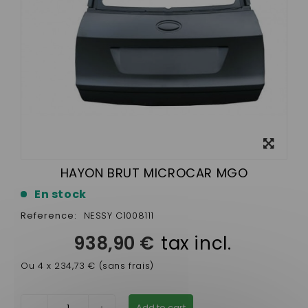
View
larger
HAYON BRUT MICROCAR MGO
En stock
Reference:
NESSY C1008111
938,90 €
tax incl.
Ou 4 x 234,73 € (sans frais)
Add to cart