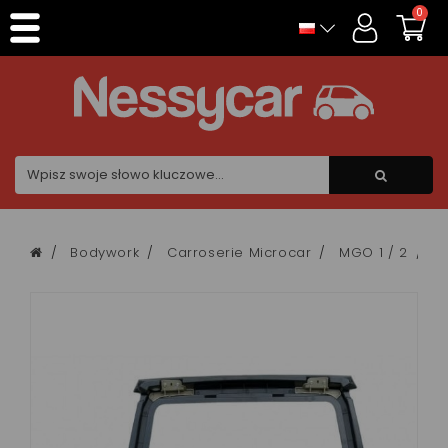
Panel zarządzania plikami cookies
0
Bodywork
Carroserie Microcar
MGO 1 / 2
H