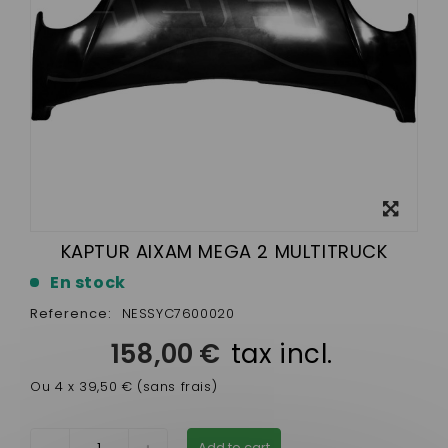
View
larger
KAPTUR AIXAM MEGA 2 MULTITRUCK
En stock
Reference:
NESSYC7600020
158,00 €
tax incl.
Ou 4 x 39,50 € (sans frais)
Add to cart