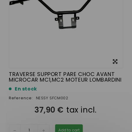
View
larger
TRAVERSE SUPPORT PARE CHOC AVANT
MICROCAR MC1,MC2 MOTEUR LOMBARDINI
En stock
Reference:
NESSY SFCM002
37,90 €
tax incl.
Add to cart