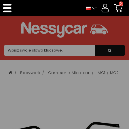
Panel zarządzania plikami cookies
0
Bodywork
Carroserie Microcar
MC1 / MC2 FAZA