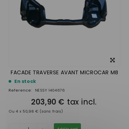
View
larger
FACADE TRAVERSE AVANT MICROCAR M8
En stock
Reference:
NESSY 1404676
203,90 €
tax incl.
Ou 4 x 50,98 € (sans frais)
Add to cart