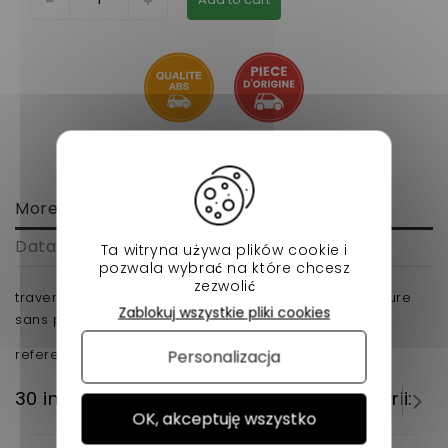
More info
Data sheet
Ta witryna używa plików cookie i
pozwala wybrać na które chcesz
zezwolić
traverse pour microcar m8 d'origine pour votre voiture
Zablokuj wszystkie pliki cookies
sans permis.
reference d'origine : 1400403
Personalizacja
30 innych produktów w tej samej kategorii:
OK, akceptuję wszystko