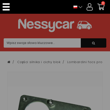
Panel zarządzania plikami cookies
0
Części silnika i cichy blok
Lombardini focs progre