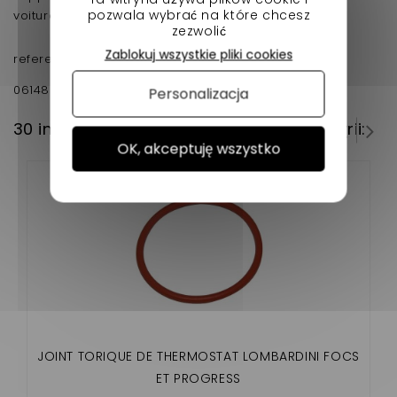
pozwala wybrać na które chcesz
voiture sans permis
zezwolić
Zablokuj wszystkie pliki cookies
reference d'origine:
061482 -
Personalizacja
30 innych produktów w tej samej kategorii:
OK, akceptuję wszystko
JOINT TORIQUE DE THERMOSTAT LOMBARDINI FOCS
ET PROGRESS