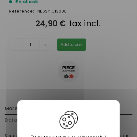
En stock
Reference:
NESSY C13006
24,90 €
tax incl.
Add to cart
More info
Data sheet
Support pour liaison moteur boite Lombardini Focs pour
Ta witryna używa plików cookie i