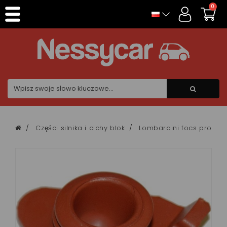
Panel zarządzania plikami cookies
0
Części silnika i cichy blok
Lombardini focs progre