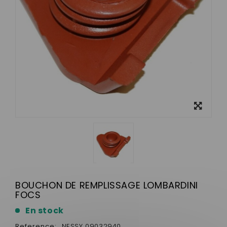
View
larger
BOUCHON DE REMPLISSAGE LOMBARDINI
FOCS
En stock
Reference:
NESSY 09032940