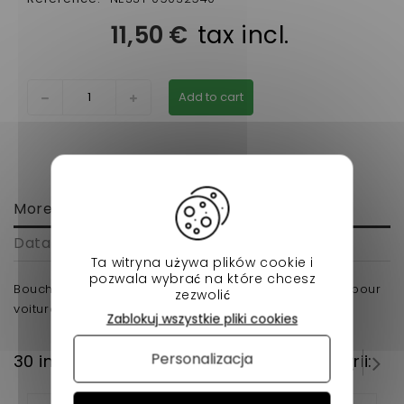
11,50 €
tax incl.
Add to cart
More info
Data sheet
Ta witryna używa plików cookie i
pozwala wybrać na które chcesz
Bouchon de remplissage lombardini focs d'origine pour
zezwolić
voiture sans permis.
Zablokuj wszystkie pliki cookies
Personalizacja
30 innych produktów w tej samej kategorii: