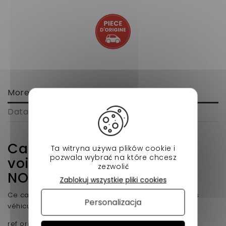
More info
Data sheet
Cable accélérateur pour
Ta witryna używa plików cookie i
pozwala wybrać na które chcesz
voiture sans permis LIGIER
zezwolić
NOVA
Zablokuj wszystkie pliki cookies
Ce cable accelerateur spécialement conçu pour les
Personalizacja
véhicule sans permis de la gamme Nova .
ref origine 0117069