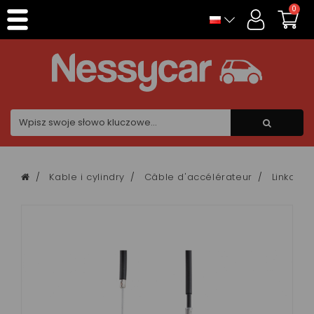
Panel zarządzania plikami cookies
0
Kable i cylindry
Câble d'accélérateur
Linka pr