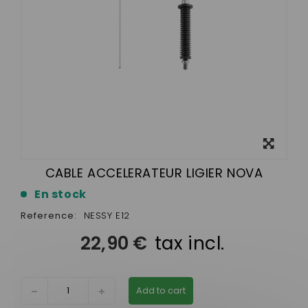
View
larger
CABLE ACCELERATEUR LIGIER NOVA
En stock
Reference:
NESSY E12
22,90 €
tax incl.
Add to cart