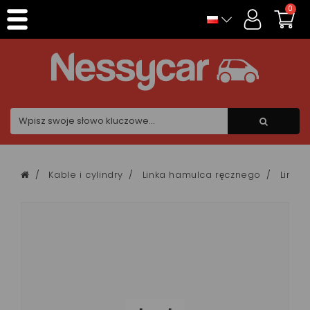
Panel zarządzania plikami cookies
0
Kable i cylindry
Linka hamulca ręcznego
Linka