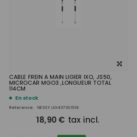
View
larger
CABLE FREIN A MAIN LIGIER IXO, JS50,
MICROCAR MGO3 ,LONGUEUR TOTAL
114CM
En stock
Reference:
NESSY LIG407001518
18,90 €
tax incl.