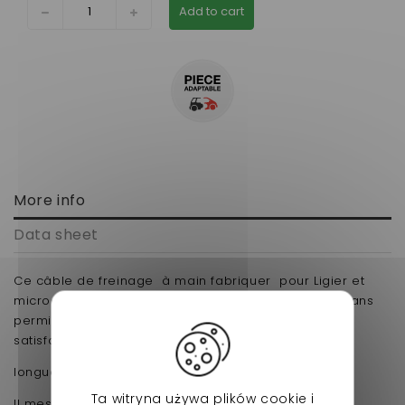
Add to cart
More info
Data sheet
Ce câble de freinage à main fabriquer pour Ligier et
microcar s'adaptera parfaitement à votre voiture sans
permis. Sa qualité et son prix casser sauront vous
satisfaire.
longueur gaine 85 cm
Ta witryna używa plików cookie i
Il mesure au total 114 cm