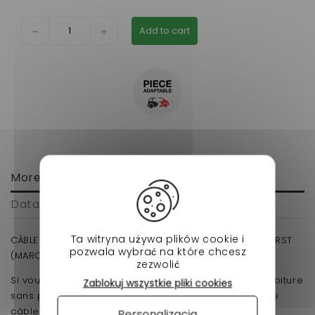
Add to cart
More info
Data sheet
Ta witryna używa plików cookie i
CÂBLE INVERSEUR MICROCAR MGO I et II VH861/ DUE FIRST
pozwala wybrać na które chcesz
(MARCHE AVANT) VH854
zezwolić
Si vous devez changer le câble inverseur de votre voiture
Zablokuj wszystkie pliki cookies
sans permis cette référence est faite pour vous ! Ce
câble est destiné aux modèles MGO et Dué First, il
Personalizacja