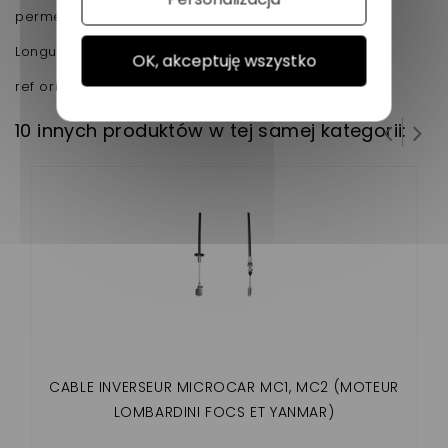
permet d'actionner la vitesse avant.
Longueur 115 cm
OK, akceptuję wszystko
ref origine 1008169
10 innych produktów w tej samej kategorii:
CABLE INVERSEUR MICROCAR MC1, MC2 (MOTEUR
LOMBARDINI FOCS ET YANMAR)