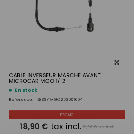
View
larger
CABLE INVERSEUR MARCHE AVANT
MICROCAR MGO 1/ 2
En stock
Reference:
NESSY MGO203001004
18,90 €
tax incl.
21,00 € tax incl.