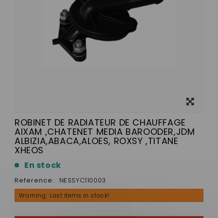
View
larger
ROBINET DE RADIATEUR DE CHAUFFAGE
AIXAM ,CHATENET MEDIA BAROODER,JDM
ALBIZIA,ABACA,ALOES, ROXSY ,TITANE
XHEOS
En stock
Reference:
NESSYC110003
Warning: Last items in stock!