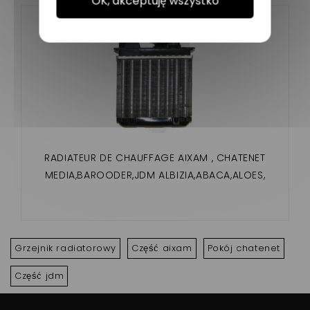
OK, akceptuję wszystko
RADIATEUR DE CHAUFFAGE AIXAM , CHATENET
MEDIA,BAROODER,JDM ALBIZIA,ABACA,ALOES,
ROXSY ,TITANE XHEOS
Grzejnik radiatorowy
Część aixam
Pokój chatenet
Część jdm