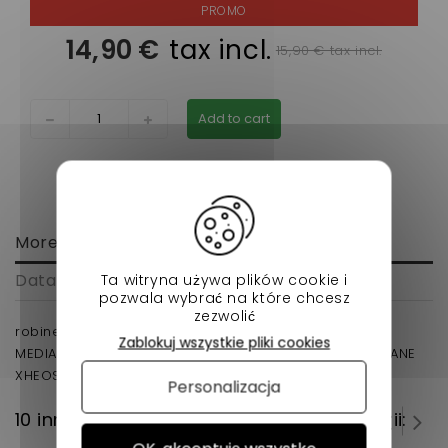
14,90 €
tax incl.
15,90 € tax incl.
Add to cart
More info
Data sheet
Ta witryna używa plików cookie i
pozwala wybrać na które chcesz
zezwolić
robinet de radiateur de chauffage AIXAM ,CHATENET
Zablokuj wszystkie pliki cookies
MEDIA BAROODER,JDM ALBIZIA,ABACA,ALOES, ROXSY ,TITANE
XHEOS voiture sans permis
Personalizacja
10 innych produktów w tej samej kategorii: