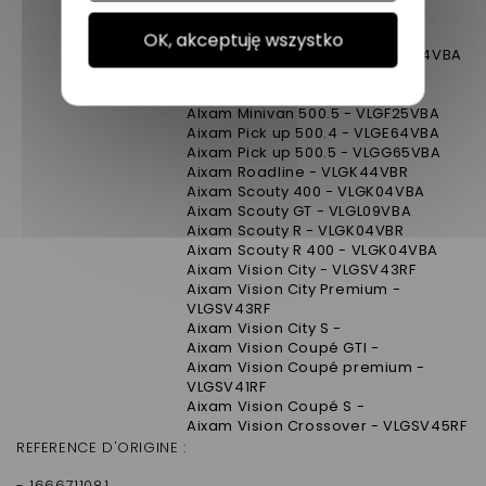
Aixam Crossover - VLGSV45AF
Aixam GTO - VLGSV43AF
OK, akceptuję wszystko
Aixam Mega Multitruck - VLGH64VBA
Aixam Mega Multitruck 2007 -
VLGN94VBA
AIxam Minivan 500.5 - VLGF25VBA
Aixam Pick up 500.4 - VLGE64VBA
Aixam Pick up 500.5 - VLGG65VBA
Aixam Roadline - VLGK44VBR
Aixam Scouty 400 - VLGK04VBA
Aixam Scouty GT - VLGL09VBA
Aixam Scouty R - VLGK04VBR
Aixam Scouty R 400 - VLGK04VBA
Aixam Vision City - VLGSV43RF
Aixam Vision City Premium -
VLGSV43RF
Aixam Vision City S -
Aixam Vision Coupé GTI -
Aixam Vision Coupé premium -
VLGSV41RF
Aixam Vision Coupé S -
Aixam Vision Crossover - VLGSV45RF
REFERENCE D'ORIGINE :
- 1666711081