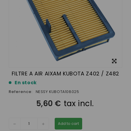
View
larger
FILTRE A AIR AIXAM KUBOTA Z402 / Z482
En stock
Reference:
NESSY KUBOTA108025
5,60 €
tax incl.
Add to cart