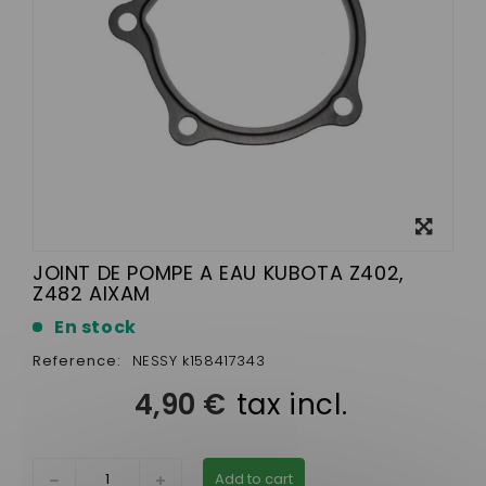
View
larger
JOINT DE POMPE A EAU KUBOTA Z402,
Z482 AIXAM
En stock
Reference:
NESSY k158417343
4,90 €
tax incl.
Add to cart