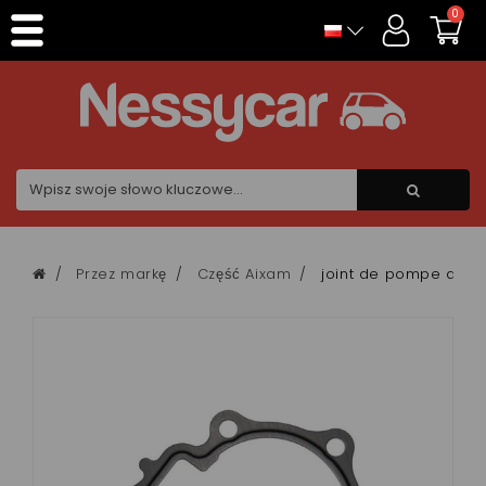
Panel zarządzania plikami cookies
0
Przez markę
Część Aixam
joint de pompe a ea