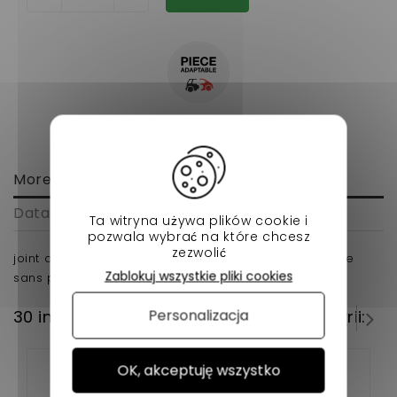
More info
Data sheet
Ta witryna używa plików cookie i
pozwala wybrać na które chcesz
zezwolić
joint de pompe a eau kubota z402,z482 aixam voiture
Zablokuj wszystkie pliki cookies
sans permis
Personalizacja
30 innych produktów w tej samej kategorii:
OK, akceptuję wszystko