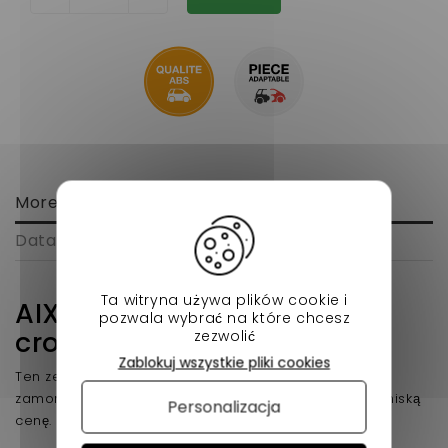
More info
Data sheet
Ta witryna używa plików cookie i
AIXAM 721,741,751, faza
pozwala wybrać na które chcesz
crossline
zezwolić
Zablokuj wszystkie pliki cookies
Ten zewnętrzny panel bagażnika można łatwo
zamontować w samochodach bez licencji AIXAM za niską
Personalizacja
cenę.