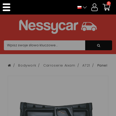
Panel zarządzania plikami cookies
0
Bodywork
Carroserie Aixam
A721
Panel wew