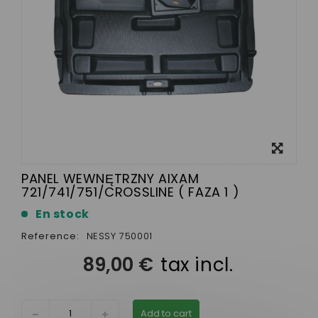
View
larger
PANEL WEWNĘTRZNY AIXAM
721/741/751/CROSSLINE ( FAZA 1 )
En stock
Reference:
NESSY 750001
89,00 €
tax incl.
Add to cart