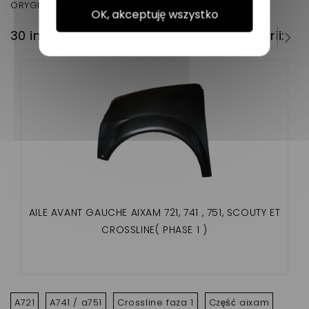
ORYGINALNY NUMER REFERENCYJNY : 7AA460
OK, akceptuję wszystko
30 innych produktów w tej samej kategorii:
AILE AVANT GAUCHE AIXAM 721, 741 , 751, SCOUTY ET
CROSSLINE( PHASE 1 )
A721
A741 / a751
Crossline faza 1
Część aixam