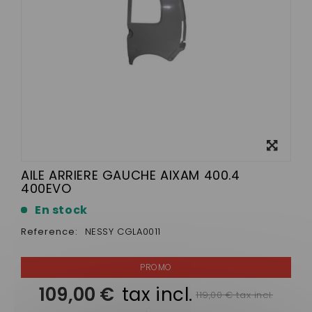
View
larger
AILE ARRIERE GAUCHE AIXAM 400.4
400EVO
En stock
Reference:
NESSY CGLA0011
109,00 €
tax incl.
119,00 € tax incl.