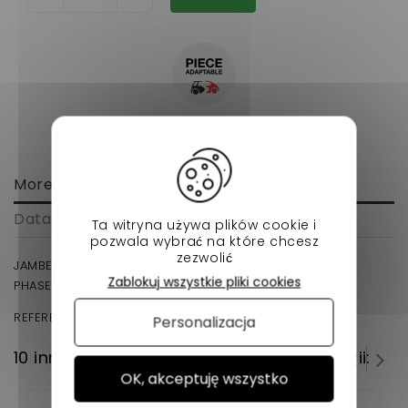
More info
Data sheet
Ta witryna używa plików cookie i
pozwala wybrać na które chcesz
zezwolić
JAMBES DE SUSPENSION DROIT LIGIER JS 50 , JS 50 L (
Zablokuj wszystkie pliki cookies
PHASE2/3 ) VOITURE SANS PERMIS EN ADAPTABLE.
REFERENCE D'ORIGINE : 1408186
Personalizacja
10 innych produktów w tej samej kategorii:
OK, akceptuję wszystko