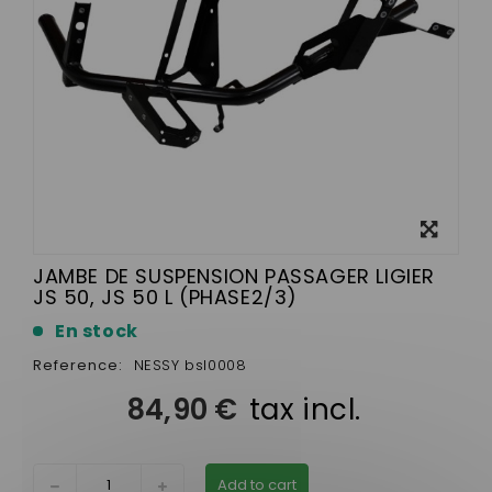
View
larger
JAMBE DE SUSPENSION PASSAGER LIGIER
JS 50, JS 50 L (PHASE2/3)
En stock
Reference:
NESSY bsl0008
84,90 €
tax incl.
Add to cart