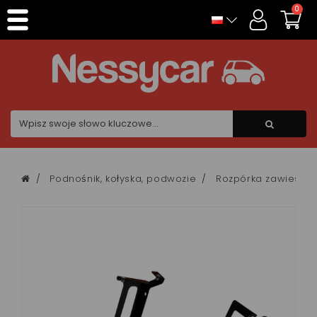
Panel zarządzania plikami cookies
0
Podnośnik, kołyska, podwozie
Rozpórka zawieszen