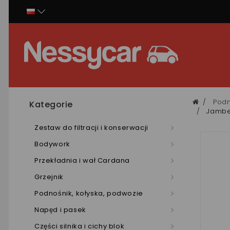
Panel zarządzania plikami cookies
Podn
Kategorie
Jambe 
Zestaw do filtracji i konserwacji
Bodywork
Przekładnia i wał Cardana
Grzejnik
Podnośnik, kołyska, podwozie
Napęd i pasek
Części silnika i cichy blok