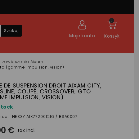
0
Szukaj
Moje konto
Koszyk
k zawieszenia Aixam
gto (gamme impulsion, vision)
 DE SUSPENSION DROIT AIXAM CITY,
SLINE, COUPÉ, CROSSOVER, GTO
E IMPULSION, VISION)
stock
nce:
NESSY AIX772001216 / BSA0007
90 €
tax incl.