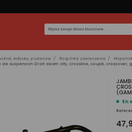
ośnik, kołyska, podwozie
Rozpórka zawieszenia
Wsporni
de suspension Droit aixam city, crossline, coupé, crossover, 
JAMBE
CROS
(GAMM
En 
Refere
47,