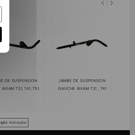
BE DE SUSPENSION
JAMBE DE SUSPENSION
JAM
AIXAM 721, 741, 751,
GAUCHE AIXAM 721 , 741
DROI
SLINE 1, SCOUTY 1
,751,CROSSLINE 1 ,
SCOUTY 1
RO
zęść minauto