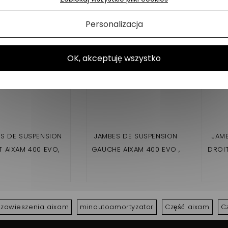
ch produktów w tej samej kategorii:
Personalizacja
OK, akceptuję wszystko
S DE SUSPENSION
JAMBES DE SUSPENSION
JAM
T AIXAM 400 EVO,
GAUCHE AIXAM 400 EVO ,
DROIT 
 SL, 400.4, 400 L
400 SL , 400.4 , 400 L
CROS
 zawieszenia aixam
minautoamortyzator
Część aixam
C