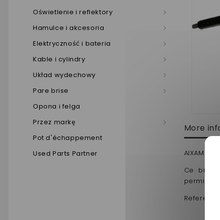
Oświetlenie i reflektory
Hamulce i akcesoria
Elektryczność i bateria
Kable i cylindry
Układ wydechowy
Pare brise
Opona i felga
Przez markę
More inf
Pot d'échappement
AIXAM a pa
Used Parts Partner
Ce bras d
permis de
Reference 