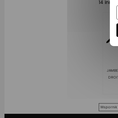
14 inny
JAMBE
DROI
400
Wspornik