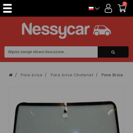
Panel zarządzania plikami cookies
0
Pare brise
Pare brise Chatenet
Pare Brise Ch