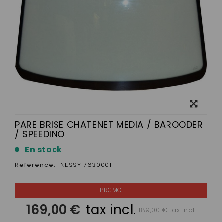
View
larger
PARE BRISE CHATENET MEDIA / BAROODER
/ SPEEDINO
En stock
Reference:
NESSY 7630001
169,00 €
tax incl.
189,00 € tax incl.