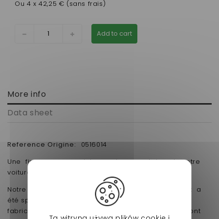
Ou 4 x 42,25 € (sans frais)
Add to cart
More info
Data sheet
Reference Origine:
0516014
Une fissure ou un eclat sur votre pare-brise de votre
voiture sans permis ? Remplacez-le !
Notre site vous propose un pare brise utra résistant a
été spécialement développée par les meilleurs
fabricants pour les voiturettes . Sa forme , son poid ont
Ta witryna używa plików cookie i