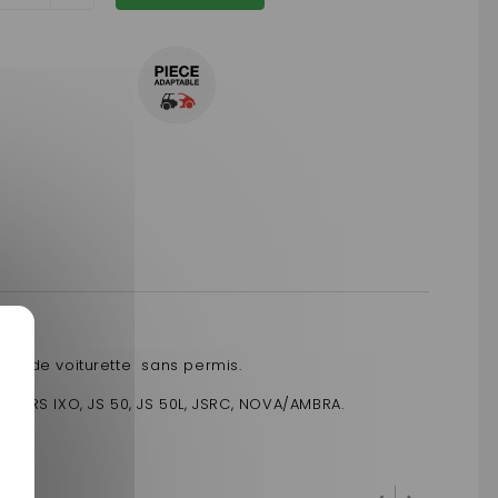
car de voiturette sans permis.
R, RS IXO, JS 50, JS 50L, JSRC, NOVA/AMBRA.