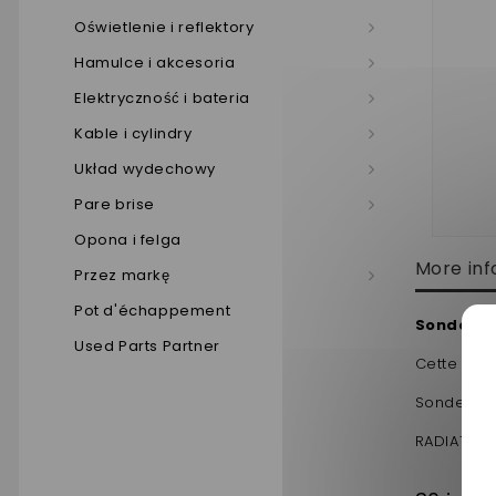
Oświetlenie i reflektory
Hamulce i akcesoria
Elektryczność i bateria
Kable i cylindry
Układ wydechowy
Pare brise
Opona i felga
More inf
Przez markę
Pot d'échappement
Sonde th
Used Parts Partner
Cette piec
Sonde pour
RADIATEUR