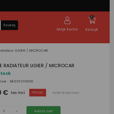
0
Szukaj
Moje konto
Koszyk
diateur LIGIER / MICROCAR
 RADIATEUR LIGIER / MICROCAR
stock
nce:
NESSYC110010
0 €
tax incl.
12,90 € tax incl.
Add to cart