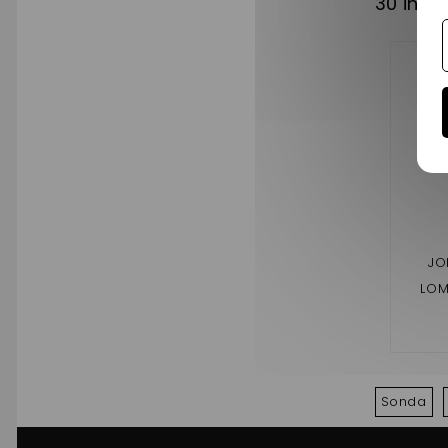
30 inny
JO
LOM
Sonda