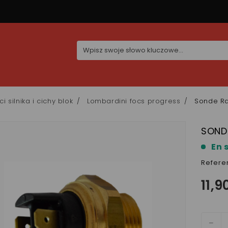
i silnika i cichy blok
Lombardini focs progress
Sonde Ra
SONDE
En 
Refere
11,9