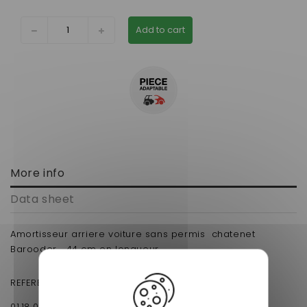
Add to cart
More info
Data sheet
Amortisseur arriere voiture sans permis chatenet
Barooder 44 cm en longueur
REFERENCE d'origine:
01.18.031