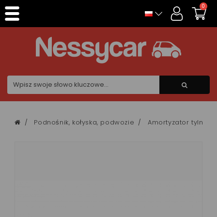
Panel zarządzania plikami cookies
0
Podnośnik, kołyska, podwozie
Amortyzator tylny