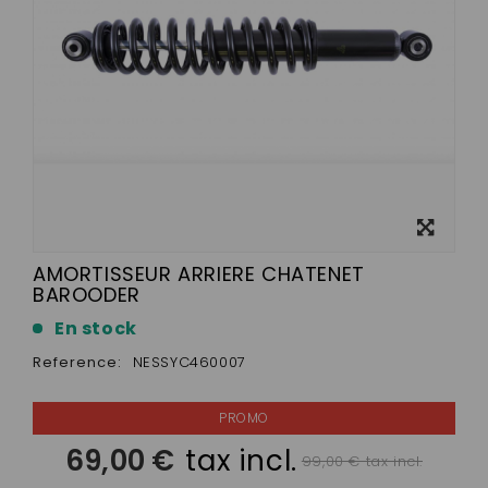
View
larger
AMORTISSEUR ARRIERE CHATENET
BAROODER
En stock
Reference:
NESSYC460007
69,00 €
tax incl.
99,00 € tax incl.