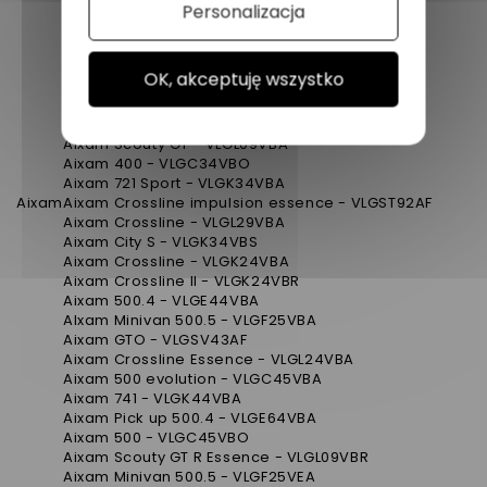
Aixam 500.5 - VLGF45VEA
Personalizacja
Aixam 751 - VLGL45VBA
Aixam Pick up 500.5 - VLGG65VBA
Aixam 500 - VLGC55VBO
OK, akceptuję wszystko
Aixam city impulsion - VLGSV43AF
Aixam Pick up 500.5 - VLGG65VEA
Aixam City - VLGK34VBR
Aixam Scouty GT - VLGL09VBA
Aixam 400 - VLGC34VBO
Aixam 721 Sport - VLGK34VBA
Aixam
Aixam Crossline impulsion essence - VLGST92AF
Aixam Crossline - VLGL29VBA
Aixam City S - VLGK34VBS
Aixam Crossline - VLGK24VBA
Aixam Crossline II - VLGK24VBR
Aixam 500.4 - VLGE44VBA
AIxam Minivan 500.5 - VLGF25VBA
Aixam GTO - VLGSV43AF
Aixam Crossline Essence - VLGL24VBA
Aixam 500 evolution - VLGC45VBA
Aixam 741 - VLGK44VBA
Aixam Pick up 500.4 - VLGE64VBA
Aixam 500 - VLGC45VBO
Aixam Scouty GT R Essence - VLGL09VBR
Aixam Minivan 500.5 - VLGF25VEA