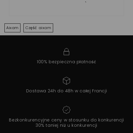
IMPUSLION,VISION )
Aixam
Część aixam
100% bezpieczna płatność
Dostawa 24h do 48h w całej Francji
Bezkonkurencyjne ceny w stosunku do konkurencji
30% taniej niż u konkurencji