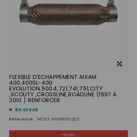
View
larger
FLEXIBLE D'ECHAPPEMENT AIXAM
400,400SL-400
EVOLUTION,500.4,721,741,751,CITY
,SCOUTY ,CROSSLINE,ROADLINE (1997 A
2010 ) RENFORCER
En stock
Reference:
NESSY AIX105001203