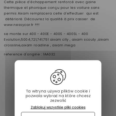
Cette pièce d’échappement renforcé avec gaine
thermique et phonique conçu pour les voiture sans
permis Aixam remplacera celle d'effectuer qui est
détérioré. Découvrez la qualité à prix casser de
www.nessycar.fr !!!!!
se monte sur 400 - 400E - 400S - 400SL - 400
Evolution,500.4,721,741,751 aixam city , aixam scouty ,aixam
crossline,aixam roadline , aixam mega
reference d'origine : 1AA032
Aixam Crossover - VLGSV45AF
Aixam 400.4 - VLGE34VBA
Aixam 751 essence - VLGL49VBA
Aixam Crossline - VLGL29VEA
Aixam City Sport - VLGK34VBR
Aixam Crossline 4 places - VLGL25VBA
Ta witryna używa plików cookie i
Aixam Mega Multitruck 2007 - VLGN94VBA
pozwala wybrać na które chcesz
Aixam 721 - VLGK34VBA
zezwolić
Aixam Minivan 500.5 Essence - VLGG29VBA
Zablokuj wszystkie pliki cookies
Aixam Mega Multitruck - VLGH64VBA
Aixam Scouty R - VLGK04VBR